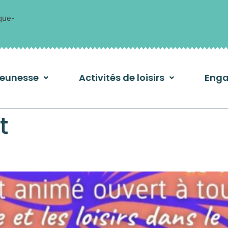
que-
Jeunesse
Activités de loisirs
Enga
t