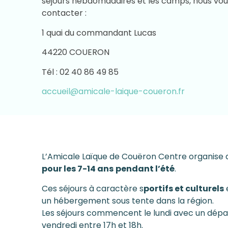
séjours hebdomadaires et les camps, nous vous
contacter :
1 quai du commandant Lucas
44220 COUERON
Tél : 02 40 86 49 85
accueil@amicale-laique-coueron.fr
L’Amicale Laïque de Couëron Centre organise
pour les 7-14 ans
pendant l’été
.
Ces séjours à caractère s
portifs et culturels
e
un hébergement sous tente dans la région.
Les séjours commencent le lundi avec un dépar
vendredi entre 17h et 18h.