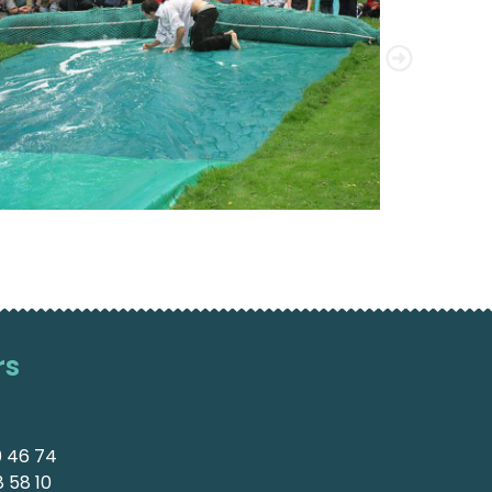
s​
0 46 74
 58 10