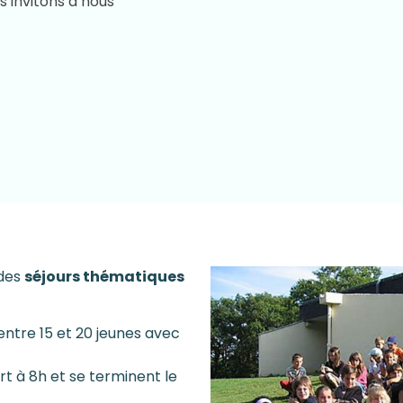
 invitons à nous
 des
séjours thématiques
ntre 15 et 20 jeunes avec
t à 8h et se terminent le